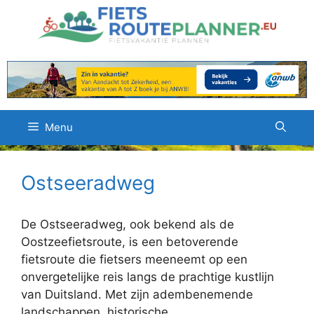
Ga
naar
de
inhoud
Menu
Ostseeradweg
De Ostseeradweg, ook bekend als de
Oostzeefietsroute, is een betoverende
fietsroute die fietsers meeneemt op een
onvergetelijke reis langs de prachtige kustlijn
van Duitsland. Met zijn adembenemende
landschappen, historische