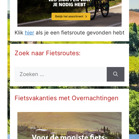
Klik
hier
als je een fietsroute gevonden hebt
Zoek naar Fietsroutes:
Zoek
naar:
Fietsvakanties met Overnachtingen