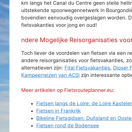
km langs het Canal du Centre geen steile helli
uitstekende spoorwegennetwerk in Bourgondië 
bovendien eenvoudig overgeslagen worden. Dez
fietsvakanties voor jong en oud!
ndere Mogelijke Reisorganisaties voor
Toch liever de voordelen van fietsen via een re
andere reisorganisaties voor fietsvakanties, z
alternatieven zijn:
Fital Fietsvakanties
,
Djoser F
Kampeerreizen van ACSI
zijn interessante opt
Meer artikelen op Fietsrouteplanner.eu:
Fietsen langs de Loire: de Loire Kastele
Fietsen in Frankrijk
Bikeline Fietsgidsen: Duitsland en Ooste
Fietsen rond de Bodensee