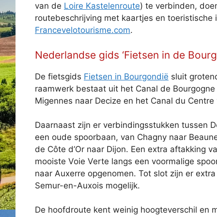
van de
Loire Kastelenroute
) te verbinden, doe
routebeschrijving met kaartjes en toeristische
Francevelotourisme.com
.
Nederlandse gids ‘Fietsen in de Bou
De fietsgids
Fietsen in Bourgondië
sluit grote
raamwerk bestaat uit het Canal de Bourgogne 
Migennes naar Decize en het Canal du Centre 
Daarnaast zijn er verbindingsstukken tussen De
een oude spoorbaan, van Chagny naar Beaun
de Côte d’Or naar Dijon. Een extra aftakking v
mooiste Voie Verte langs een voormalige spoorl
naar Auxerre opgenomen. Tot slot zijn er extra
Semur-en-Auxois mogelijk.
De hoofdroute kent weinig hoogteverschil en m