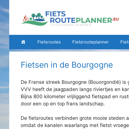
Ga
naar
de
inhoud
Home
Fietsroutes
Fietsrouteplanner
Fiet
Fietsen in de Bourgogne
De Franse streek Bourgogne (Bouorgondië) is g
VVV heeft de jaagpaden langs riviertjes en ka
Bijna 800 kilometer vrijliggend fietspad en rus
door een op en top frans landschap.
De fietsroutes verbinden grote mooie steden a
omdat de kanalen waarlangs met fietst vroege