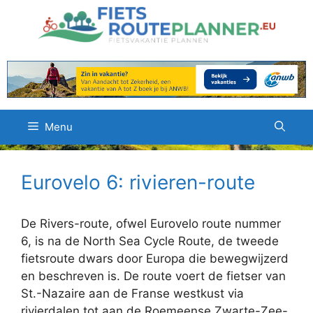
Ga
naar
de
inhoud
Menu
Eurovelo 6: rivieren-route
De Rivers-route, ofwel Eurovelo route nummer
6, is na de North Sea Cycle Route, de tweede
fietsroute dwars door Europa die bewegwijzerd
en beschreven is. De route voert de fietser van
St.-Nazaire aan de Franse westkust via
rivierdalen tot aan de Roemeense Zwarte-Zee-