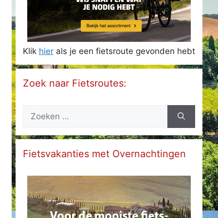
Klik
hier
als je een fietsroute gevonden hebt
Zoek naar Fietsroutes:
Zoek
naar:
Fietsvakanties met Overnachtingen