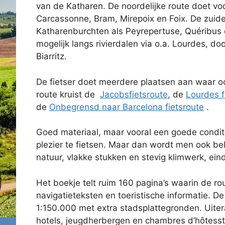
van de Katharen. De noordelijke route doet vo
Carcassonne, Bram, Mirepoix en Foix. De zuide
Katharenburchten als Peyrepertuse, Quéribus 
mogelijk langs rivierdalen via o.a. Lourdes, 
Biarritz.
De fietser doet meerdere plaatsen aan waar o
route kruist de
Jacobsfietsroute
, de
Lourdes f
de
Onbegrensd naar Barcelona fietsroute
.
Goed materiaal, maar vooral een goede condit
plezier te fietsen. Maar dan wordt men ook be
natuur, vlakke stukken en stevig klimwerk, ein
Het boekje telt ruim 160 pagina’s waarin de ro
navigatieteksten en toeristische informatie. D
1:150.000 met extra stadsplattegronden. Uite
hotels, jeugdherbergen en chambres d’hôtesst