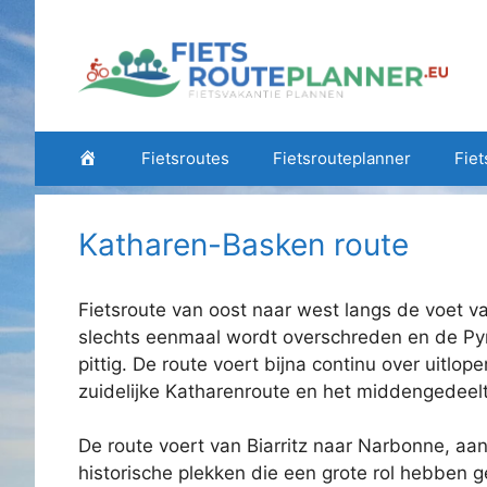
Ga
naar
de
inhoud
Home
Fietsroutes
Fietsrouteplanner
Fiet
Katharen-Basken route
Fietsroute van oost naar west langs de voet 
slechts eenmaal wordt overschreden en de Py
pittig. De route voert bijna continu over uit
zuidelijke Katharenroute en het middengedeelte z
De route voert van Biarritz naar Narbonne, aa
historische plekken die een grote rol hebben 