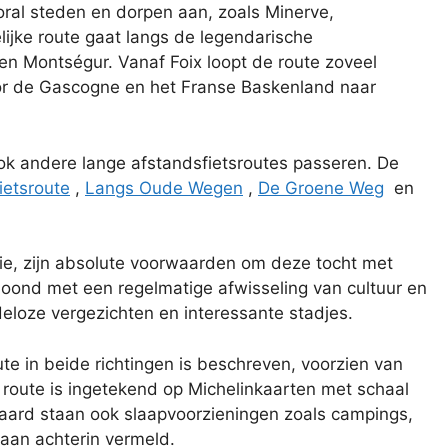
oral steden en dorpen aan, zoals Minerve,
lijke route gaat langs de legendarische
en Montségur. Vanaf Foix loopt de route zoveel
door de Gascogne en het Franse Baskenland naar
ok andere lange afstandsfietsroutes passeren. De
ietsroute
,
Langs Oude Wegen
,
De Groene Weg
en
ie, zijn absolute voorwaarden om deze tocht met
loond met een regelmatige afwisseling van cultuur en
deloze vergezichten en interessante stadjes.
ute in beide richtingen is beschreven, voorzien van
e route is ingetekend op Michelinkaarten met schaal
raard staan ook slaapvoorzieningen zoals campings,
aan achterin vermeld.