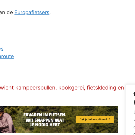
van de
Europafietsers
.
es
nroute
gewicht kampeerspullen, kookgerei, fietskleding en