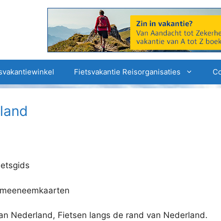
svakantiewinkel
Fietsvakantie Reisorganisaties
Co
rland
ietsgids
ge meeneemkaarten
an Nederland, Fietsen langs de rand van Nederland.