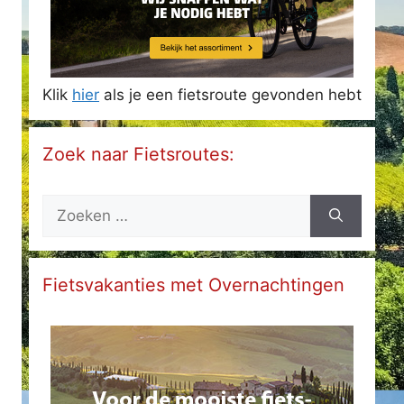
Klik
hier
als je een fietsroute gevonden hebt
Zoek naar Fietsroutes:
Zoek
naar:
Fietsvakanties met Overnachtingen