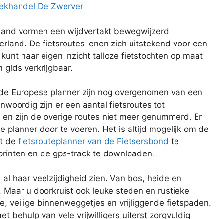
ekhandel De Zwerver
erland vormen een wijdvertakt bewegwijzerd
rland. De fietsroutes lenen zich uitstekend voor een
kunt naar eigen inzicht talloze fietstochten op maat
 gids verkrijgbaar.
n de Europese planner zijn nog overgenomen van een
nwoordig zijn er een aantal fietsroutes tot
, en zijn de overige routes niet meer genummerd. Er
 planner door te voeren. Het is altijd mogelijk om de
et de
fietsrouteplanner van de Fietsersbond
te
 printen en de gps-track te downloaden.
 al haar veelzijdigheid zien. Van bos, heide en
. Maar u doorkruist ook leuke steden en rustieke
ige, veilige binnenweggetjes en vrijliggende fietspaden.
et behulp van vele vrijwilligers uiterst zorgvuldig