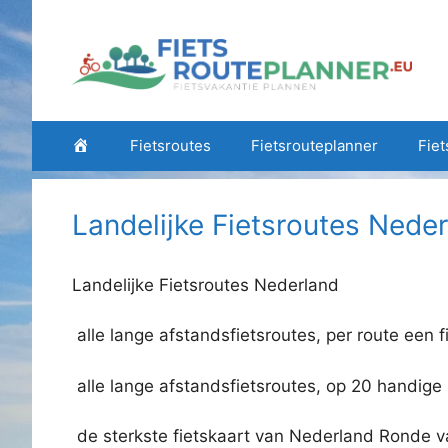
Ga
naar
de
inhoud
Home
Fietsroutes
Fietsrouteplanner
Fiet
Landelijke Fietsroutes Nede
Landelijke Fietsroutes Nederland
alle lange afstandsfietsroutes, per route een f
alle lange afstandsfietsroutes, op 20 handi
de sterkste fietskaart van Nederland Ronde v